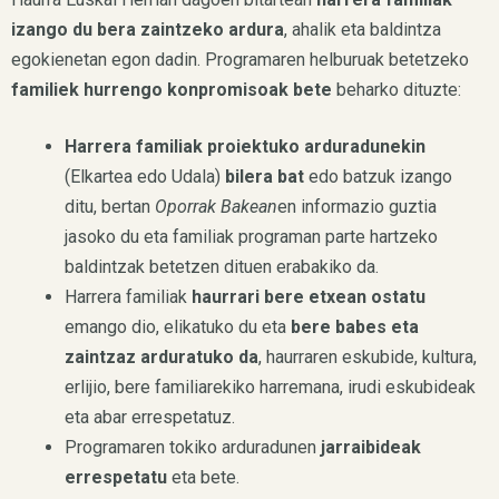
izango du bera zaintzeko ardura
, ahalik eta baldintza
egokienetan egon dadin. Programaren helburuak betetzeko
familiek hurrengo konpromisoak bete
beharko dituzte:
Harrera familiak proiektuko arduradunekin
(Elkartea edo Udala)
bilera bat
edo batzuk izango
ditu, bertan
Oporrak Bakean
en informazio guztia
jasoko du eta familiak programan parte hartzeko
baldintzak betetzen dituen erabakiko da.
Harrera familiak
haurrari bere etxean ostatu
emango dio, elikatuko du eta
bere babes eta
zaintzaz arduratuko da
, haurraren eskubide, kultura,
erlijio, bere familiarekiko harremana, irudi eskubideak
eta abar errespetatuz.
Programaren tokiko arduradunen
jarraibideak
errespetatu
eta bete.