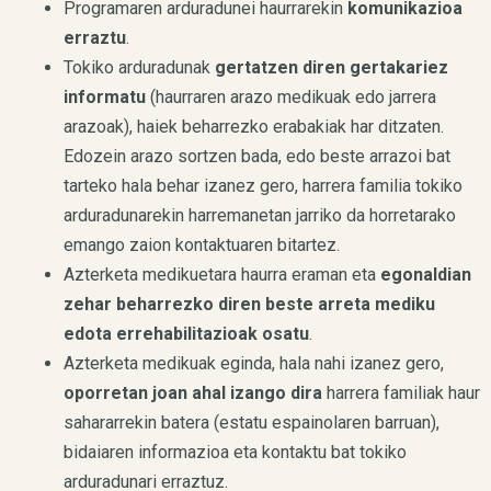
Programaren arduradunei haurrarekin
komunikazioa
erraztu
.
Tokiko arduradunak
gertatzen diren gertakariez
informatu
(haurraren arazo medikuak edo jarrera
arazoak), haiek beharrezko erabakiak har ditzaten.
Edozein arazo sortzen bada, edo beste arrazoi bat
tarteko hala behar izanez gero, harrera familia tokiko
arduradunarekin harremanetan jarriko da horretarako
emango zaion kontaktuaren bitartez.
Azterketa medikuetara haurra eraman eta
egonaldian
zehar beharrezko diren beste arreta mediku
edota errehabilitazioak osatu
.
Azterketa medikuak eginda, hala nahi izanez gero,
oporretan joan ahal izango dira
harrera familiak haur
sahararrekin batera (estatu espainolaren barruan),
bidaiaren informazioa eta kontaktu bat tokiko
arduradunari erraztuz.