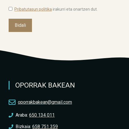
Pribatutasun politika
irakurri eta onartzen dut.
OPORRAK BAKEAN
oporrakbakean@gmail.com
Araba:
650 134 011
Bizkaia:
658 751 359