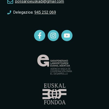
polisarioeuskadi@gmail.com
Delegazioa:
945 252 069