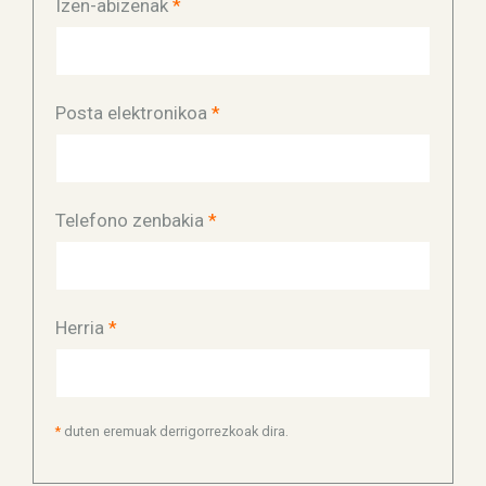
Izen-abizenak
*
Posta elektronikoa
*
Telefono zenbakia
*
Herria
*
*
duten eremuak derrigorrezkoak dira.