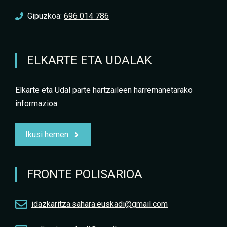
Gipuzkoa:
696 014 786
ELKARTE ETA UDALAK
Elkarte eta Udal parte hartzaileen harremanetarako
informazioa:
Ikusi hemen
FRONTE POLISARIOA
idazkaritza.sahara.euskadi@gmail.com