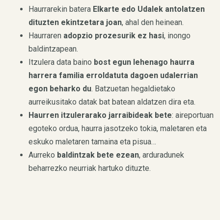
Haurrarekin batera
Elkarte edo Udalek antolatzen
dituzten ekintzetara joan
, ahal den heinean.
Haurraren
adopzio prozesurik ez hasi
, inongo
baldintzapean.
Itzulera data baino
bost egun lehenago haurra
harrera familia erroldatuta dagoen udalerrian
egon beharko du
. Batzuetan hegaldietako
aurreikusitako datak bat batean aldatzen dira eta.
Haurren itzulerarako jarraibideak bete
: aireportuan
egoteko ordua, haurra jasotzeko tokia, maletaren eta
eskuko maletaren tamaina eta pisua…
Aurreko
baldintzak bete ezean
, arduradunek
beharrezko neurriak hartuko dituzte.