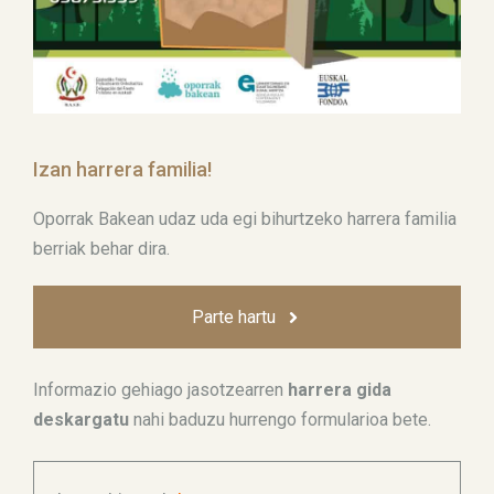
Izan harrera familia!
Oporrak Bakean udaz uda egi bihurtzeko harrera familia
berriak behar dira.
Parte hartu
Informazio gehiago jasotzearren
harrera gida
deskargatu
nahi baduzu hurrengo formularioa bete.