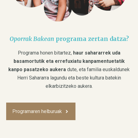
Oporrak Bakean
programa zertan datza?
Programa honen bitartez,
haur sahararrek uda
basamortutik eta errefuxiatu kanpamentuetatik
kanpo pasatzeko aukera
dute, eta familia euskaldunek
Herri Sahararra lagundu eta beste kultura batekin
elkarbizitzeko aukera.
Programaren helburuak