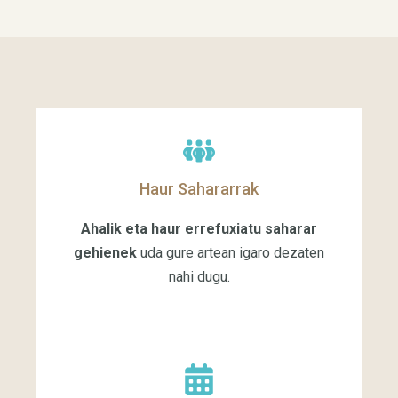
Haur Sahararrak
Ahalik eta haur errefuxiatu saharar
gehienek
uda gure artean igaro dezaten
nahi dugu.