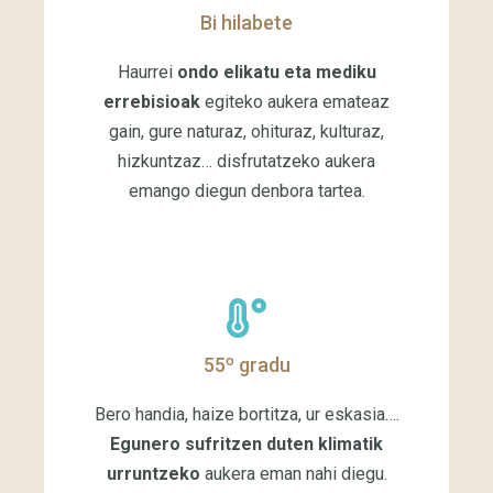
Bi hilabete
Haurrei
ondo elikatu eta mediku
errebisioak
egiteko aukera emateaz
gain, gure naturaz, ohituraz, kulturaz,
hizkuntzaz… disfrutatzeko aukera
emango diegun denbora tartea.
55º gradu
Bero handia, haize bortitza, ur eskasia….
Egunero sufritzen duten klimatik
urruntzeko
aukera eman nahi diegu.