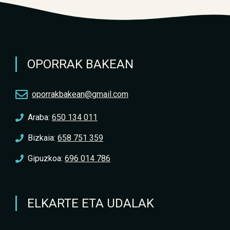
OPORRAK BAKEAN
oporrakbakean@gmail.com
Araba:
650 134 011
Bizkaia:
658 751 359
Gipuzkoa:
696 014 786
ELKARTE ETA UDALAK