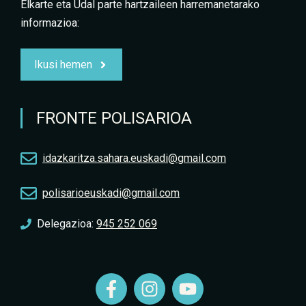
Elkarte eta Udal parte hartzaileen harremanetarako
informazioa:
Ikusi hemen
FRONTE POLISARIOA
idazkaritza.sahara.euskadi@gmail.com
polisarioeuskadi@gmail.com
Delegazioa:
945 252 069