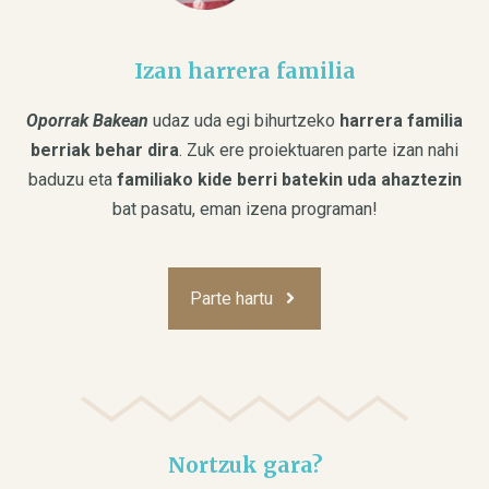
Izan harrera familia
Oporrak Bakean
udaz uda egi bihurtzeko
harrera familia
berriak behar dira
. Zuk ere proiektuaren parte izan nahi
baduzu eta
familiako kide berri batekin uda ahaztezin
bat pasatu, eman izena programan!
Parte hartu
Nortzuk gara?