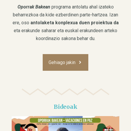
Oporrak Bakean
programa antolatu ahal izateko
beharrezkoa da kide ezberdinen parte-hartzea. Izan
ere, oso
antolaketa konplexua duen proiektua da
eta erakunde saharar eta euskal erakundeen arteko
koordinazio sakona behar du.
Gehiago jakin
Bideoak