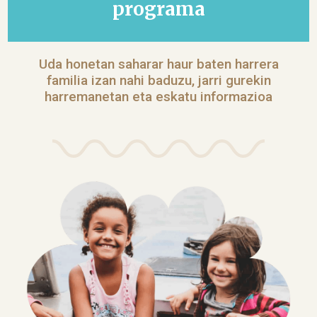
programa
Uda honetan saharar haur baten harrera
familia izan nahi baduzu, jarri gurekin
harremanetan eta eskatu informazioa