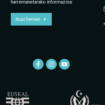
harremanetarako informazioa:
Ikusi hemen