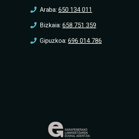
Araba:
650 134 011
Bizkaia:
658 751 359
Gipuzkoa:
696 014 786