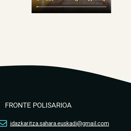
FRONTE POLISARIOA
idazkaritza.sahara.euskadi@gmail.com