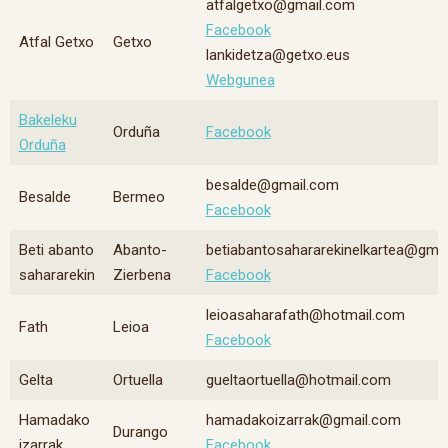
atfalgetxo@gmail.com
Facebook
Atfal Getxo
Getxo
lankidetza@getxo.eus
Webgunea
Bakeleku
Orduña
Facebook
Orduña
besalde@gmail.com
Besalde
Bermeo
Facebook
Beti abanto
Abanto-
betiabantosahararekinelkartea@gma
sahararekin
Zierbena
Facebook
leioasaharafath@hotmail.com
Fath
Leioa
Facebook
Gelta
Ortuella
gueltaortuella@hotmail.com
Hamadako
hamadakoizarrak@gmail.com
Durango
izarrak
Facebook