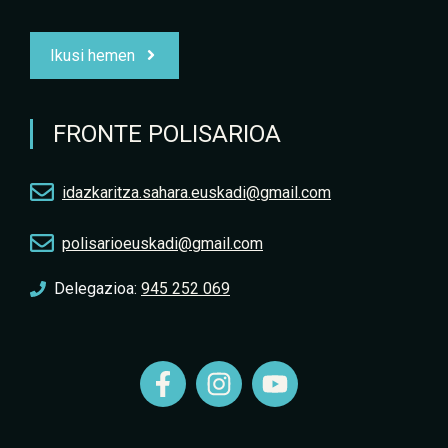
Ikusi hemen
FRONTE POLISARIOA
idazkaritza.sahara.euskadi@gmail.com
polisarioeuskadi@gmail.com
Delegazioa:
945 252 069