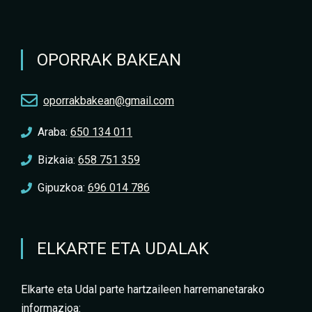
OPORRAK BAKEAN
oporrakbakean@gmail.com
Araba:
650 134 011
Bizkaia:
658 751 359
Gipuzkoa:
696 014 786
ELKARTE ETA UDALAK
Elkarte eta Udal parte hartzaileen harremanetarako
informazioa: