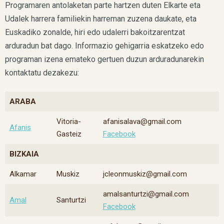
Programaren antolaketan parte hartzen duten Elkarte eta
Udalek harrera familiekin harreman zuzena daukate, eta
Euskadiko zonalde, hiri edo udalerri bakoitzarentzat
arduradun bat dago. Informazio gehigarria eskatzeko edo
programan izena emateko gertuen duzun arduradunarekin
kontaktatu dezakezu:
ARABA
Vitoria-
afanisalava@gmail.com
Afanis
Gasteiz
Facebook
BIZKAIA
Alkamar
Muskiz
jcleonmuskiz@gmail.com
amalsanturtzi@gmail.com
Amal
Santurtzi
Facebook