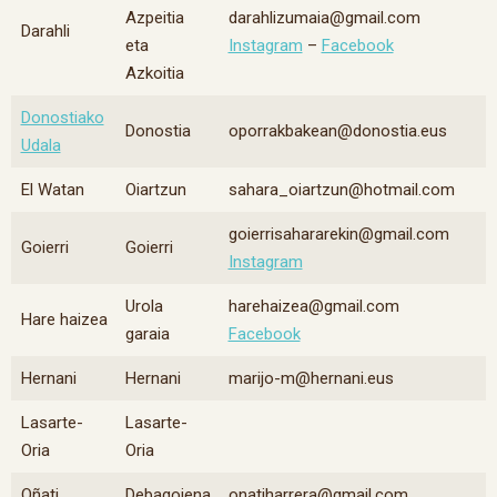
Azpeitia
darahlizumaia@gmail.com
Darahli
eta
Instagram
–
Facebook
Azkoitia
Donostiako
Donostia
oporrakbakean@donostia.eus
Udala
El Watan
Oiartzun
sahara_oiartzun@hotmail.com
goierrisahararekin@gmail.com
Goierri
Goierri
Instagram
Urola
harehaizea@gmail.com
Hare haizea
garaia
Facebook
Hernani
Hernani
marijo-m@hernani.eus
Lasarte-
Lasarte-
Oria
Oria
Oñati
Debagoiena
onatiharrera@gmail.com