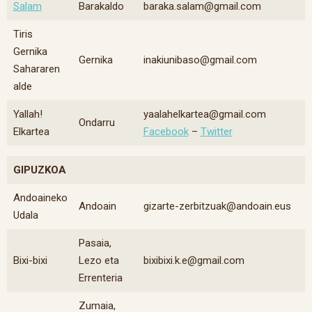
Salam
Barakaldo
baraka.salam@gmail.com
Tiris
Gernika
Gernika
inakiunibaso@gmail.com
Sahararen
alde
Yallah!
yaalahelkartea@gmail.com
Ondarru
Elkartea
Facebook
–
Twitter
GIPUZKOA
Andoaineko
Andoain
gizarte-zerbitzuak@andoain.eus
Udala
Pasaia,
Bixi-bixi
Lezo eta
bixibixi.k.e@gmail.com
Errenteria
Zumaia,