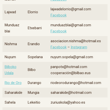
lajwadelorrio@gmail.com
Lajwad
Elorrio
Facebook
Munduaz
munduazblai@gmail.com
Etxebarri
blai
Facebook
asociacion.nishma@hotmail.es
Nishma
Erandio
Facebook
–
Instagram
Nuyum
Sopelana
nuyum.sopela@gmail.com
Bilboko
panpotx@hotmail.com
Bilbo
Udala
cooperación@bilbao.eus
Rio de Oro
Durango
riodeorodurango@hotmail.com
Saharakide
Mungia
saharakide@hotmail.com
Sahela
Lekeitio
zuriuskola@yahoo.es