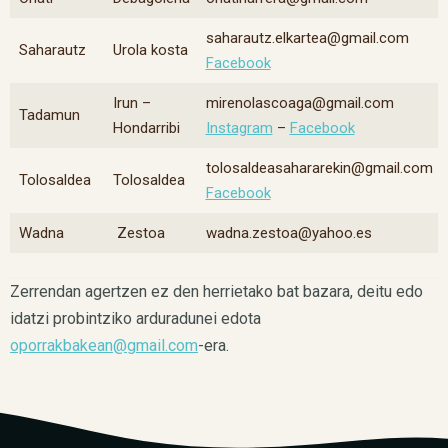
saharautz.elkartea@gmail.com
Saharautz
Urola kosta
Facebook
Irun –
mirenolascoaga@gmail.com
Tadamun
Hondarribi
Instagram
–
Facebook
tolosaldeasahararekin@gmail.com
Tolosaldea
Tolosaldea
Facebook
Wadna
Zestoa
wadna.zestoa@yahoo.es
Zerrendan agertzen ez den herrietako bat bazara, deitu edo
idatzi probintziko arduradunei edota
oporrakbakean@gmail.com
-era.