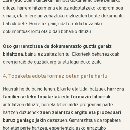
Zure (edo zuen) datuekin hainbat dokumentu bete beharko
dituzu: harrera hitzarmena eta ez adoptatzeko konpromisoa
sinatu, eta bileretan zehaztuko dizkizuten beste dokumentu
batzuk bete. Horretaz gain, udal errolda bezalako
dokumentuak lortu eta bidali beharko dituzu.
Oso garrantzitsua da dokumentazio guztia garaiz
bidaltzea
, baina, ez zaitez larritu! Elkarteak beharrezkoak
diren jarraibide guztiak argitu eta lagunduko zaitu.
4. Topaketa edota formazioetan parte hartu
Haurrak heldu baino lehen, Elkarte eta Udal batzuek
harrera
familien arteko topaketak edo formazio laburrak
antolatzen dituzte, horrela lehen aldiz programan parte
hartzen duzuenek
zuen zalantzak argitu eta prozesuari
buruz gehiago jakin
dezazuen. Garrantzitsua da topaketa
horietan parte hartzea, esperientzia asko erraztuko