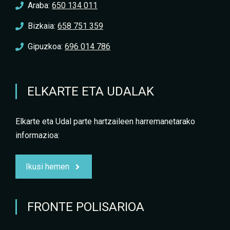
Araba:
650 134 011
Bizkaia:
658 751 359
Gipuzkoa:
696 014 786
ELKARTE ETA UDALAK
Elkarte eta Udal parte hartzaileen harremanetarako
informazioa:
Ikusi hemen
FRONTE POLISARIOA