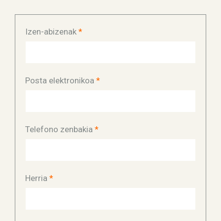
Izen-abizenak
*
Posta elektronikoa
*
Telefono zenbakia
*
Herria
*