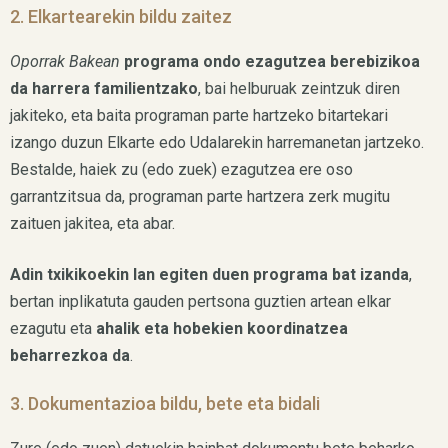
2. Elkartearekin bildu zaitez
Oporrak Bakean
programa ondo ezagutzea berebizikoa
da harrera familientzako
, bai helburuak zeintzuk diren
jakiteko, eta baita programan parte hartzeko bitartekari
izango duzun Elkarte edo Udalarekin harremanetan jartzeko.
Bestalde, haiek zu (edo zuek) ezagutzea ere oso
garrantzitsua da, programan parte hartzera zerk mugitu
zaituen jakitea, eta abar.
Adin txikikoekin lan egiten duen programa bat izanda
,
bertan inplikatuta gauden pertsona guztien artean elkar
ezagutu eta
ahalik eta hobekien koordinatzea
beharrezkoa da
.
3. Dokumentazioa bildu, bete eta bidali