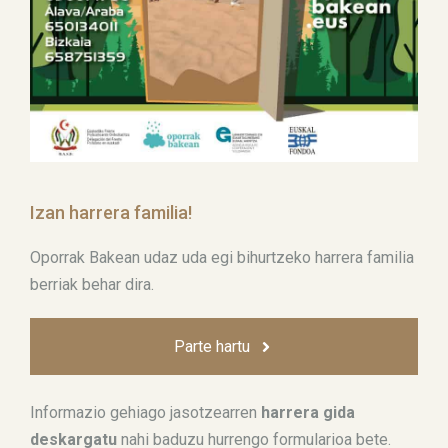
Izan harrera familia!
Oporrak Bakean udaz uda egi bihurtzeko harrera familia
berriak behar dira.
Parte hartu
Informazio gehiago jasotzearren
harrera gida
deskargatu
nahi baduzu hurrengo formularioa bete.