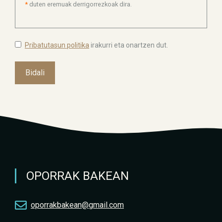
*
duten eremuak derrigorrezkoak dira.
Pribatutasun politika
irakurri eta onartzen dut.
OPORRAK BAKEAN
oporrakbakean@gmail.com