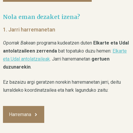
Nola eman dezaket izena?
1. Jarri harremanetan
Oporrak Bakean
programa kudeatzen duten
Elkarte eta Udal
antolatzaileen zerrenda
bat topatuko duzu hemen:
Elkarte
eta Udal antolatzaileak
. Jarri harremanetan
gertuen
duzunarekin
.
Ez bazaizu argi geratzen norekin harremanetan jarri, deitu
lurraldeko koordinatzailea eta hark lagunduko zaitu:
Harremana