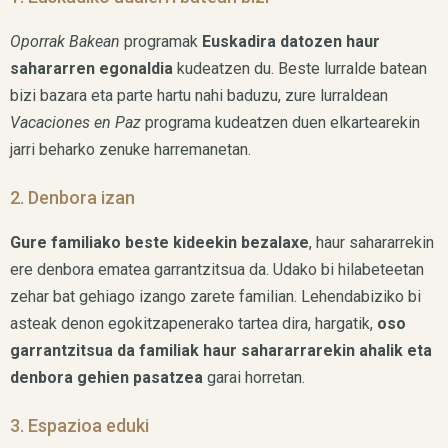
Oporrak Bakean
programak
Euskadira datozen haur
sahararren egonaldia
kudeatzen du. Beste lurralde batean
bizi bazara eta parte hartu nahi baduzu, zure lurraldean
Vacaciones en Paz
programa kudeatzen duen elkartearekin
jarri beharko zenuke harremanetan.
2. Denbora izan
Gure familiako beste kideekin bezalaxe
, haur sahararrekin
ere denbora ematea garrantzitsua da. Udako bi hilabeteetan
zehar bat gehiago izango zarete familian. Lehendabiziko bi
asteak denon egokitzapenerako tartea dira, hargatik,
oso
garrantzitsua da familiak haur sahararrarekin ahalik eta
denbora gehien pasatzea
garai horretan.
3. Espazioa eduki