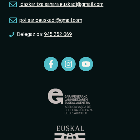
idazkaritza.sahara.euskadi@gmail.com
polisarioeuskadi@gmail.com
Delegazioa:
945 252 069