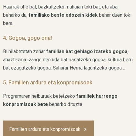
Haurrak ohe bat, bazkaltzeko mahaian toki bat, eta abar
beharko du,
familiako beste edozein kidek
behar duen toki
bera.
4. Gogoa, gogo ona!
Bi hilabetetan zehar
familian bat gehiago izateko gogoa
,
ahaztezina izango den uda bat pasatzeko gogoa, kultura berri
bat ezagutzeko gogoa, Saharar Herria laguntzeko gogoa…
5. Familien ardura eta konpromisoak
Programaren helburuak betetzeko
familiek hurrengo
konpromisoak bete
beharko dituzte
Familien ardura eta konpromisoak