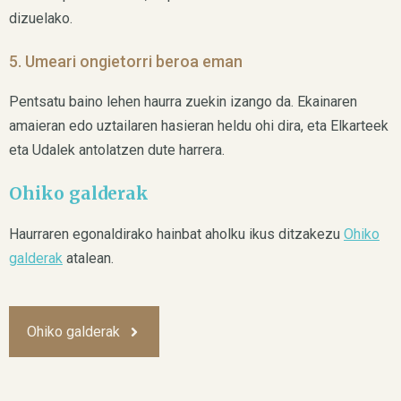
dizuelako.
5. Umeari ongietorri beroa eman
Pentsatu baino lehen haurra zuekin izango da. Ekainaren
amaieran edo uztailaren hasieran heldu ohi dira, eta Elkarteek
eta Udalek antolatzen dute harrera.
Ohiko galderak
Haurraren egonaldirako hainbat aholku ikus ditzakezu
Ohiko
galderak
atalean.
Ohiko galderak