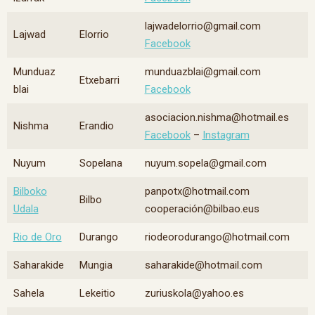
lajwadelorrio@gmail.com
Lajwad
Elorrio
Facebook
Munduaz
munduazblai@gmail.com
Etxebarri
blai
Facebook
asociacion.nishma@hotmail.es
Nishma
Erandio
Facebook
–
Instagram
Nuyum
Sopelana
nuyum.sopela@gmail.com
Bilboko
panpotx@hotmail.com
Bilbo
Udala
cooperación@bilbao.eus
Rio de Oro
Durango
riodeorodurango@hotmail.com
Saharakide
Mungia
saharakide@hotmail.com
Sahela
Lekeitio
zuriuskola@yahoo.es