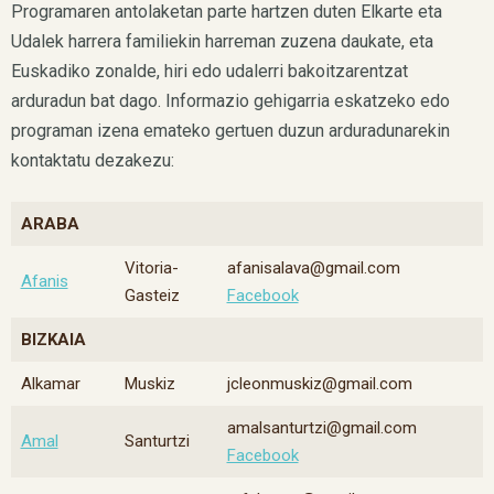
Programaren antolaketan parte hartzen duten Elkarte eta
Udalek harrera familiekin harreman zuzena daukate, eta
Euskadiko zonalde, hiri edo udalerri bakoitzarentzat
arduradun bat dago. Informazio gehigarria eskatzeko edo
programan izena emateko gertuen duzun arduradunarekin
kontaktatu dezakezu:
ARABA
Vitoria-
afanisalava@gmail.com
Afanis
Gasteiz
Facebook
BIZKAIA
Alkamar
Muskiz
jcleonmuskiz@gmail.com
amalsanturtzi@gmail.com
Amal
Santurtzi
Facebook