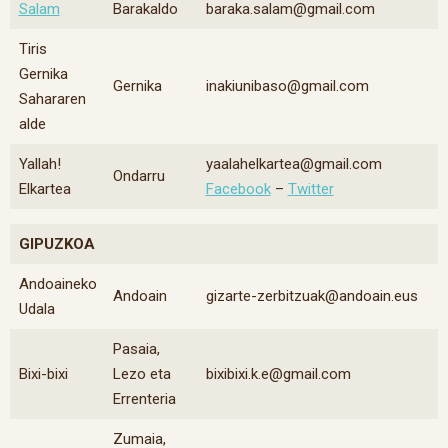
Salam
Barakaldo
baraka.salam@gmail.com
Tiris
Gernika
Gernika
inakiunibaso@gmail.com
Sahararen
alde
Yallah!
yaalahelkartea@gmail.com
Ondarru
Elkartea
Facebook
–
Twitter
GIPUZKOA
Andoaineko
Andoain
gizarte-zerbitzuak@andoain.eus
Udala
Pasaia,
Bixi-bixi
Lezo eta
bixibixi.k.e@gmail.com
Errenteria
Zumaia,