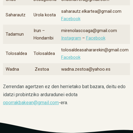
saharautz.elkartea@gmail.com
Saharautz
Urola kosta
Facebook
Irun –
mirenolascoaga@gmail.com
Tadamun
Hondarribi
Instagram
–
Facebook
tolosaldeasahararekin@gmail.com
Tolosaldea
Tolosaldea
Facebook
Wadna
Zestoa
wadna.zestoa@yahoo.es
Zerrendan agertzen ez den herrietako bat bazara, deitu edo
idatzi probintziko arduradunei edota
oporrakbakean@gmail.com
-era.