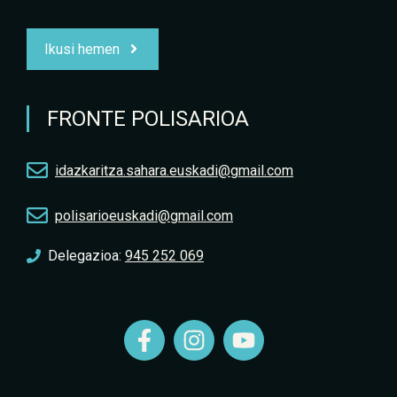
Ikusi hemen
FRONTE POLISARIOA
idazkaritza.sahara.euskadi@gmail.com
polisarioeuskadi@gmail.com
Delegazioa:
945 252 069