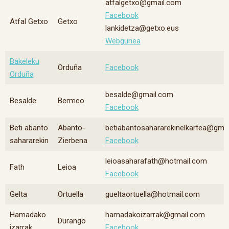
atfalgetxo@gmail.com
Facebook
Atfal Getxo
Getxo
lankidetza@getxo.eus
Webgunea
Bakeleku
Orduña
Facebook
Orduña
besalde@gmail.com
Besalde
Bermeo
Facebook
Beti abanto
Abanto-
betiabantosahararekinelkartea@gma
sahararekin
Zierbena
Facebook
leioasaharafath@hotmail.com
Fath
Leioa
Facebook
Gelta
Ortuella
gueltaortuella@hotmail.com
Hamadako
hamadakoizarrak@gmail.com
Durango
izarrak
Facebook