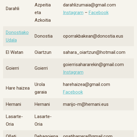
Azpeitia
darahlizumaia@gmail.com
Darahli
eta
Instagram
–
Facebook
Azkoitia
Donostiako
Donostia
oporrakbakean@donostia.eus
Udala
El Watan
Oiartzun
sahara_oiartzun@hotmail.com
goierrisahararekin@gmail.com
Goierri
Goierri
Instagram
Urola
harehaizea@gmail.com
Hare haizea
garaia
Facebook
Hernani
Hernani
marijo-m@hernani.eus
Lasarte-
Lasarte-
Oria
Oria
Oñati
Debagoiena
onatiharrera@gmail.com