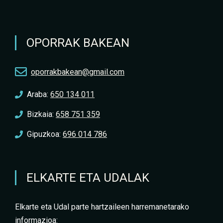
OPORRAK BAKEAN
oporrakbakean@gmail.com
Araba:
650 134 011
Bizkaia:
658 751 359
Gipuzkoa:
696 014 786
ELKARTE ETA UDALAK
Elkarte eta Udal parte hartzaileen harremanetarako
informazioa: